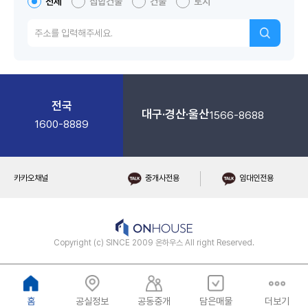
전체
집합건물
건물
토지
전국
대구·경산·울산
1566-8688
1600-8889
카카오채널
중개사전용
임대인전용
Copyright (c) SINCE 2009 온하우스 All right Reserved.
홈
공실정보
공동중개
담은매물
더보기