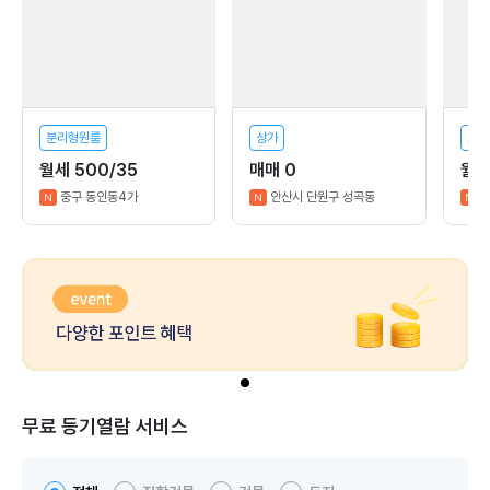
분리형원룸
상가
오픈
월세 500/35
매매 0
월세
중구 동인동4가
안산시 단원구 성곡동
N
N
N
무료 등기열람 서비스