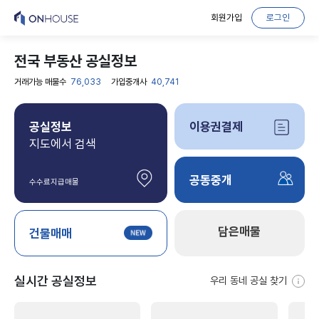
회원가입
로그인
전국 부동산 공실정보
거래가능 매물수
76,033
가입중개사
40,741
공실정보
이용권결제
지도에서 검색
공동중개
수수료지급매물
담은매물
건물매매
실시간 공실정보
우리 동네 공실 찾기