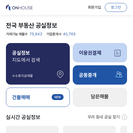
회원가입
로그인
전국 부동산 공실정보
거래가능 매물수
75,943
가입중개사
40,765
공실정보
이용권결제
지도에서 검색
공동중개
수수료지급매물
담은매물
건물매매
실시간 공실정보
우리 동네 공실 찾기