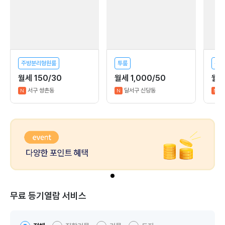
주방분리형원룸
투룸
분리
월세 150/30
월세 1,000/50
월세
서구 쌍촌동
달서구 신당동
N
N
N
무료 등기열람 서비스