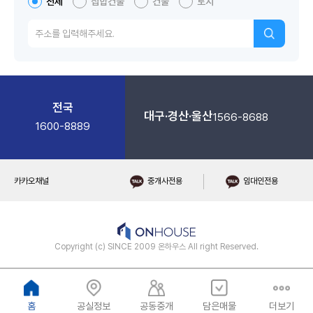
전체
집합건물
건물
토지
전국
대구·경산·울산
1566-8688
1600-8889
카카오채널
중개사전용
임대인전용
Copyright (c) SINCE 2009 온하우스 All right Reserved.
홈
공실정보
공동중개
담은매물
더보기