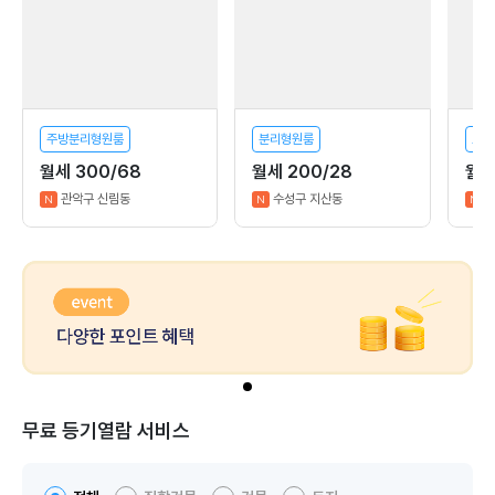
주방분리형원룸
분리형원룸
오픈
월세 300/68
월세 200/28
월세
관악구 신림동
수성구 지산동
N
N
N
무료 등기열람 서비스