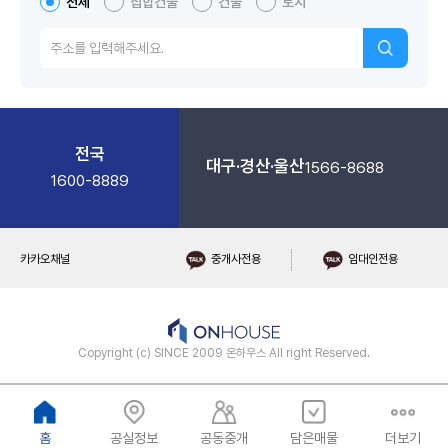
전체
집합건물
건물
토지
전국
대구·경산·울산
1566-8688
1600-8889
카카오채널
중개사전용
임대인전용
Copyright (c) SINCE 2009 온하우스 All right Reserved.
홈
공실정보
공동중개
담은매물
더보기