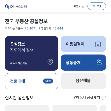
회원가입
로그인
전국 부동산 공실정보
거래가능 매물수
75,407
가입중개사
40,644
공실정보
이용권결제
지도에서 검색
공동중개
수수료지급매물
담은매물
건물매매
실시간 공실정보
우리 동네 공실 찾기