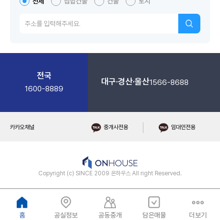
전체
집합건물
건물
토지
전국
대구·경산·울산
1566-8688
1600-8889
카카오채널
중개사전용
임대인전용
Copyright (c) SINCE 2009 온하우스 All right Reserved.
홈
공실정보
공동중개
담은매물
더보기