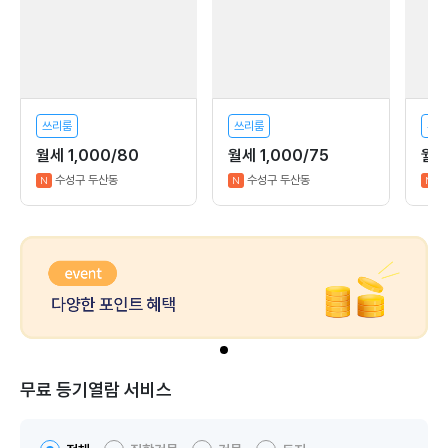
쓰리룸
쓰리룸
투룸
월세 1,000/80
월세 1,000/75
월세
수성구 두산동
수성구 두산동
N
N
N
무료 등기열람 서비스