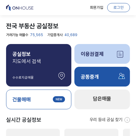
회원가입
로그인
전국 부동산 공실정보
거래가능 매물수
75,565
가입중개사
40,689
공실정보
이용권결제
지도에서 검색
공동중개
수수료지급매물
담은매물
건물매매
실시간 공실정보
우리 동네 공실 찾기