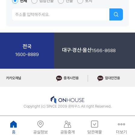
전체
집합건물
건물
토지
전국
대구·경산·울산
1566-8688
1600-8889
카카오채널
중개사전용
임대인전용
Copyright (c) SINCE 2009 온하우스 All right Reserved.
홈
공실정보
공동중개
담은매물
더보기