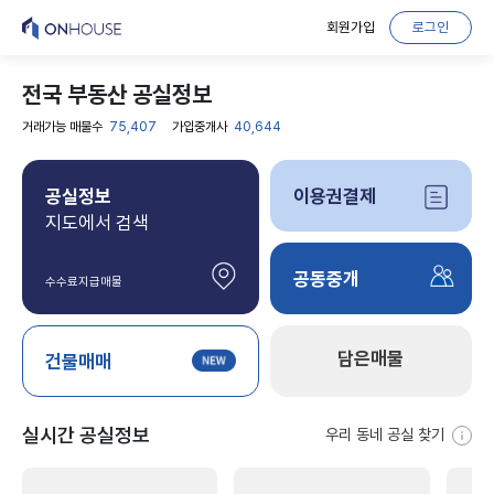
회원가입
로그인
전국 부동산 공실정보
거래가능 매물수
75,407
가입중개사
40,644
공실정보
이용권결제
지도에서 검색
공동중개
수수료지급매물
담은매물
건물매매
실시간 공실정보
우리 동네 공실 찾기