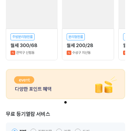
주방분리형원룸
분리형원룸
오픈
월세 300/68
월세 200/28
월세
관악구 신림동
수성구 지산동
N
N
N
무료 등기열람 서비스