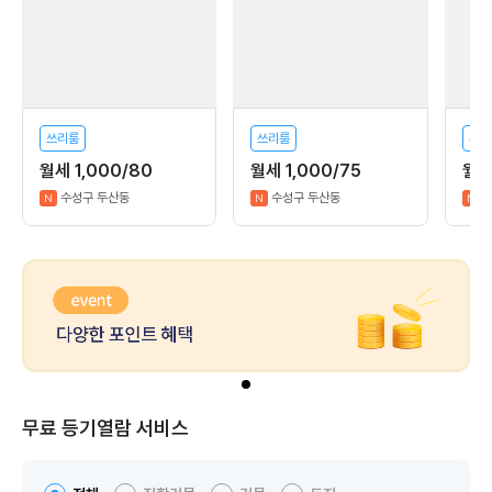
쓰리룸
쓰리룸
투룸
월세 1,000/80
월세 1,000/75
월세
수성구 두산동
수성구 두산동
N
N
N
무료 등기열람 서비스