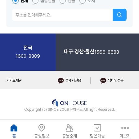
전체
집합건물
건물
토지
전국
대구·경산·울산
1566-8688
1600-8889
카카오채널
중개사전용
임대인전용
Copyright (c) SINCE 2009 온하우스 All right Reserved.
홈
공실정보
공동중개
담은매물
더보기