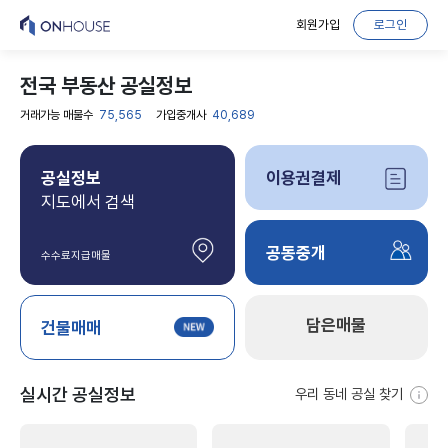
회원가입
로그인
전국 부동산 공실정보
거래가능 매물수
75,565
가입중개사
40,689
공실정보
이용권결제
지도에서 검색
공동중개
수수료지급매물
담은매물
건물매매
실시간 공실정보
우리 동네 공실 찾기