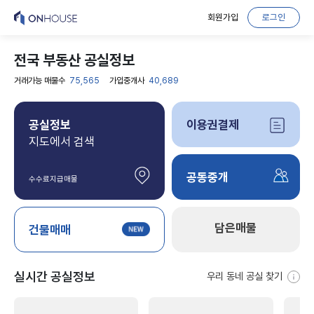
회원가입
로그인
전국 부동산 공실정보
거래가능 매물수
75,565
가입중개사
40,689
공실정보
이용권결제
지도에서 검색
공동중개
수수료지급매물
담은매물
건물매매
실시간 공실정보
우리 동네 공실 찾기