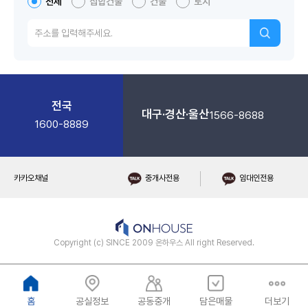
전체
집합건물
건물
토지
전국
대구·경산·울산
1566-8688
1600-8889
카카오채널
중개사전용
임대인전용
Copyright (c) SINCE 2009 온하우스 All right Reserved.
홈
공실정보
공동중개
담은매물
더보기