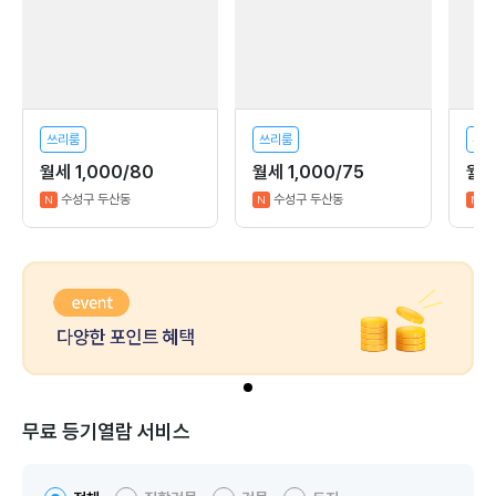
쓰리룸
쓰리룸
투룸
월세 1,000/80
월세 1,000/75
월세
수성구 두산동
수성구 두산동
N
N
N
무료 등기열람 서비스